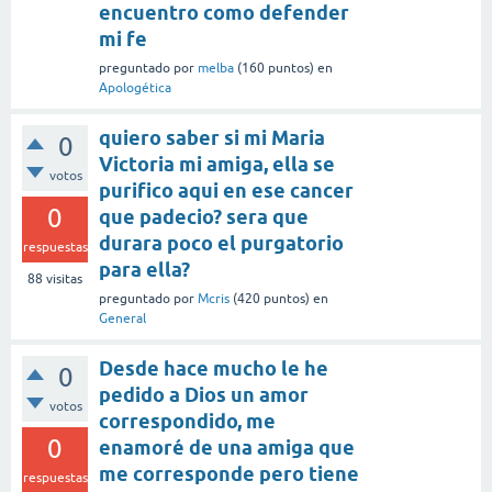
encuentro como defender
mi fe
preguntado
por
melba
(
160
puntos)
en
Apologética
quiero saber si mi Maria
0
Victoria mi amiga, ella se
votos
purifico aqui en ese cancer
0
que padecio? sera que
durara poco el purgatorio
respuestas
para ella?
88
visitas
preguntado
por
Mcris
(
420
puntos)
en
General
Desde hace mucho le he
0
pedido a Dios un amor
votos
correspondido, me
0
enamoré de una amiga que
me corresponde pero tiene
respuestas