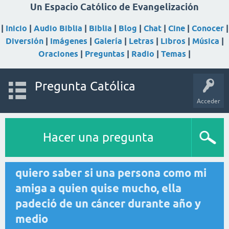
Un Espacio Católico de Evangelización
|
Inicio
|
Audio Biblia
|
Biblia
|
Blog
|
Chat
|
Cine
|
Conocer
|
Diversión
|
Imágenes
|
Galería
|
Letras
|
Libros
|
Música
|
Oraciones
|
Preguntas
|
Radio
|
Temas
|
Pregunta Católica
Acceder
Hacer una pregunta
quiero saber si una persona como mi
amiga a quien quise mucho, ella
padeció de un cáncer durante año y
medio