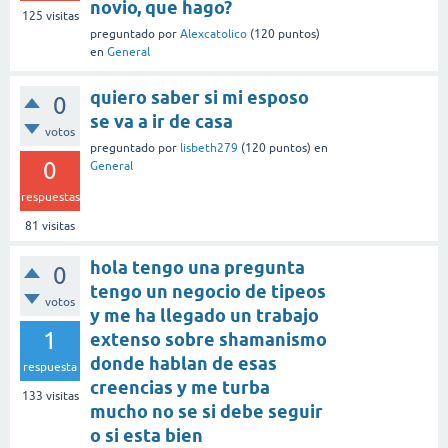
novio, que hago?
125
visitas
preguntado
por
Alexcatolico
(
120
puntos)
en
General
quiero saber si mi esposo
0
se va a ir de casa
votos
preguntado
por
lisbeth279
(
120
puntos)
en
0
General
respuestas
81
visitas
hola tengo una pregunta
0
tengo un negocio de tipeos
votos
y me ha llegado un trabajo
1
extenso sobre shamanismo
donde hablan de esas
respuesta
creencias y me turba
133
visitas
mucho no se si debe seguir
o si esta bien