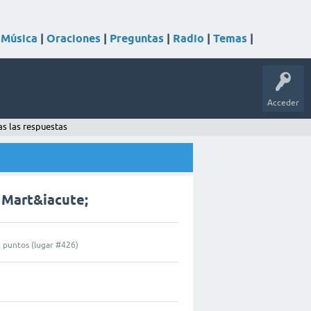
|
Música
|
Oraciones
|
Preguntas
|
Radio
|
Temas
|
Acceder
s las respuestas
 Mart&iacute;
0
puntos (lugar #
426
)