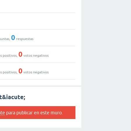
0
untas,
respuestas
0
s positivos,
votos negativos
0
s positivos,
votos negativos
t&iacute;
ate
para publicar en este muro.