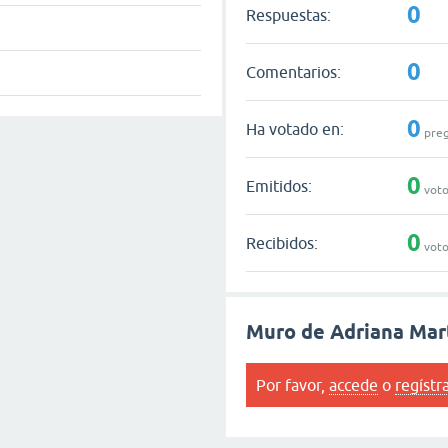
0
Respuestas:
0
Comentarios:
0
Ha votado en:
preg
0
Emitidos:
voto
0
Recibidos:
voto
Muro de Adriana Mar
Por favor,
accede
o
regístr