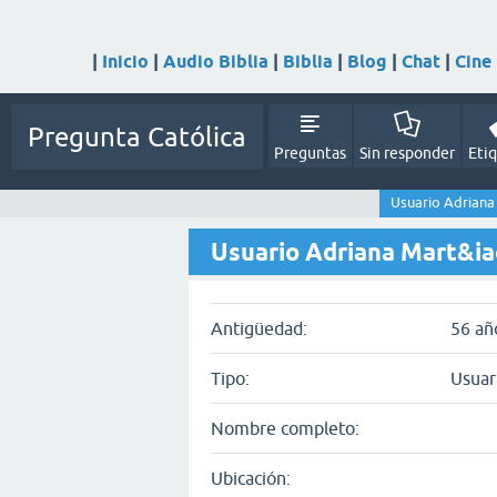
|
Inicio
|
Audio Biblia
|
Biblia
|
Blog
|
Chat
|
Cine
Pregunta Católica
Preguntas
Sin responder
Eti
Usuario Adriana
Usuario Adriana Mart&ia
Antigüedad:
56 añ
Tipo:
Usuar
Nombre completo:
Ubicación: