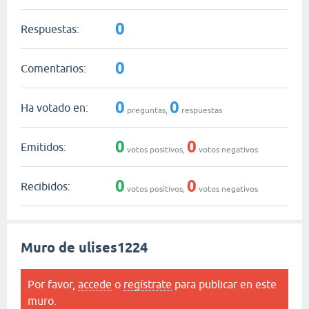
0
Respuestas:
0
Comentarios:
0
0
Ha votado en:
preguntas,
respuestas
0
0
Emitidos:
votos positivos,
votos negativos
0
0
Recibidos:
votos positivos,
votos negativos
Muro de ulises1224
Por favor,
accede
o
regístrate
para publicar en este
muro.