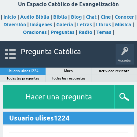
Un Espacio Católico de Evangelización
|
Inicio
|
Audio Biblia
|
Biblia
|
Blog
|
Chat
|
Cine
|
Conocer
|
Diversión
|
Imágenes
|
Galería
|
Letras
|
Libros
|
Música
|
Oraciones
|
Preguntas
|
Radio
|
Temas
|
Pregunta Católica
Acceder
Usuario ulises1224
Muro
Actividad reciente
Todas las preguntas
Todas las respuestas
Hacer una pregunta
Usuario ulises1224