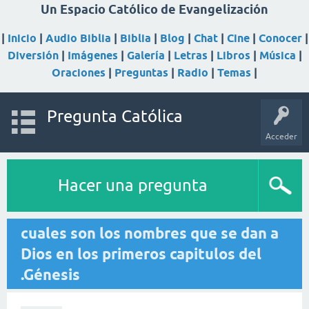
Un Espacio Católico de Evangelización
|
Inicio
|
Audio Biblia
|
Biblia
|
Blog
|
Chat
|
Cine
|
Conocer
|
Diversión
|
Imágenes
|
Galería
|
Letras
|
Libros
|
Música
|
Oraciones
|
Preguntas
|
Radio
|
Temas
|
Pregunta Católica
Acceder
Hacer una pregunta
cuales son los nombres que se dan a
Dios en los primeros capitulos del
.Génesis