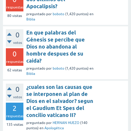
Apocalipsis?
respuestas
preguntado
por
boboto
(
1,420
puntos)
en
80
visitas
Biblia
En que palabras del
0
Génesis se percibe que
votos
Dios no abandona al
0
hombre despues de su
caida?
respuestas
preguntado
por
boboto
(
1,420
puntos)
en
62
visitas
Biblia
¿cuales son las causas que
0
se interponen al plan de
votos
Dios en el salvador? segun
2
el Gaudium Et Spes del
concilio vaticano II?
respuestas
preguntado
por
HERNAN HUEZO
(
140
135
visitas
puntos)
en
Apologética