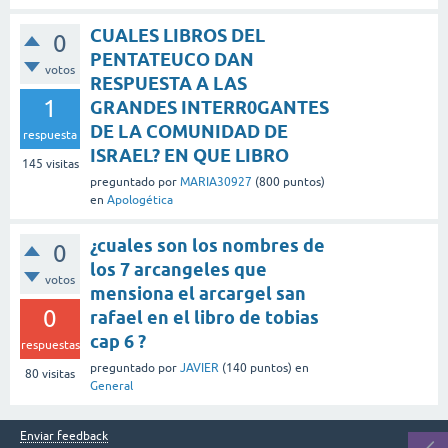
CUALES LIBROS DEL
0
PENTATEUCO DAN
votos
RESPUESTA A LAS
1
GRANDES INTERR0GANTES
DE LA COMUNIDAD DE
respuesta
ISRAEL? EN QUE LIBRO
145
visitas
preguntado
por
MARIA30927
(
800
puntos)
en
Apologética
¿cuales son los nombres de
0
los 7 arcangeles que
votos
mensiona el arcargel san
0
rafael en el libro de tobias
cap 6 ?
respuestas
preguntado
por
JAVIER
(
140
puntos)
en
80
visitas
General
Enviar feedback