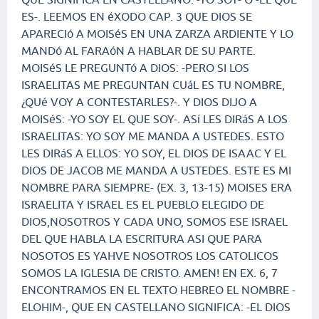
ES-. LEEMOS EN éXODO CAP. 3 QUE DIOS SE
APARECIó A MOISéS EN UNA ZARZA ARDIENTE Y LO
MANDó AL FARAóN A HABLAR DE SU PARTE.
MOISéS LE PREGUNTó A DIOS: -PERO SI LOS
ISRAELITAS ME PREGUNTAN CUáL ES TU NOMBRE,
¿QUé VOY A CONTESTARLES?-. Y DIOS DIJO A
MOISéS: -YO SOY EL QUE SOY-. ASí LES DIRáS A LOS
ISRAELITAS: YO SOY ME MANDA A USTEDES. ESTO
LES DIRáS A ELLOS: YO SOY, EL DIOS DE ISAAC Y EL
DIOS DE JACOB ME MANDA A USTEDES. ESTE ES MI
NOMBRE PARA SIEMPRE- (EX. 3, 13-15) MOISES ERA
ISRAELITA Y ISRAEL ES EL PUEBLO ELEGIDO DE
DIOS,NOSOTROS Y CADA UNO, SOMOS ESE ISRAEL
DEL QUE HABLA LA ESCRITURA ASI QUE PARA
NOSOTOS ES YAHVE NOSOTROS LOS CATOLICOS
SOMOS LA IGLESIA DE CRISTO. AMEN! EN EX. 6, 7
ENCONTRAMOS EN EL TEXTO HEBREO EL NOMBRE -
ELOHIM-, QUE EN CASTELLANO SIGNIFICA: -EL DIOS