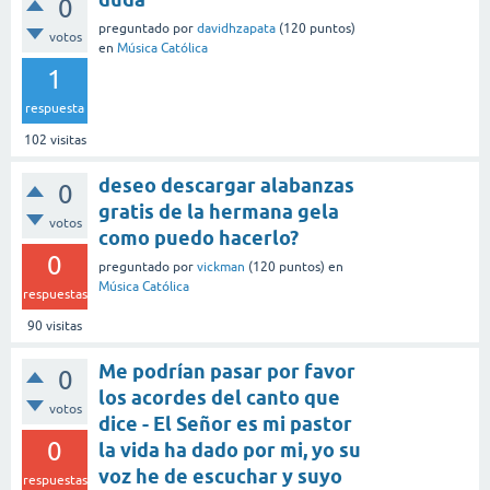
0
preguntado
por
davidhzapata
(
120
puntos)
votos
en
Música Católica
1
respuesta
102
visitas
deseo descargar alabanzas
0
gratis de la hermana gela
votos
como puedo hacerlo?
0
preguntado
por
vickman
(
120
puntos)
en
Música Católica
respuestas
90
visitas
Me podrían pasar por favor
0
los acordes del canto que
votos
dice - El Señor es mi pastor
0
la vida ha dado por mi, yo su
voz he de escuchar y suyo
respuestas