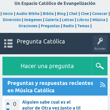
Un Espacio Católico de Evangelización
|
Inicio
|
Audio Biblia
|
Biblia
|
Blog
|
Chat
|
Cine
|
Conocer
|
Diversión
|
Imágenes
|
Galería
|
Letras
|
Libros
|
Música
|
Oraciones
|
Preguntas
|
Radio
|
Temas
|
Pregunta Católica
Acceder
Hacer una pregunta
Preguntas y respuestas recientes
en Música Católica
Alguien sabe cual es el
0
autor de Otra vez junto a ti!