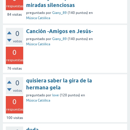
miradas silenciosas
respuestas
preguntado
por
Giany_89
(
140
puntos)
en
84
visitas
Música Católica
Canción -Amigos en Jesús-
0
preguntado
por
Giany_89
(
140
puntos)
en
votos
Música Católica
0
respuestas
76
visitas
quisiera saber la gira de la
0
hermana gela
votos
preguntado
por
love
(
120
puntos)
en
0
Música Católica
respuestas
100
visitas
duda