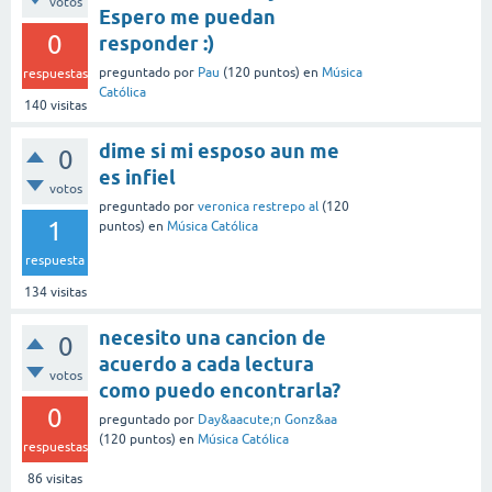
votos
Espero me puedan
0
responder :)
preguntado
por
Pau
(
120
puntos)
en
Música
respuestas
Católica
140
visitas
dime si mi esposo aun me
0
es infiel
votos
preguntado
por
veronica restrepo al
(
120
1
puntos)
en
Música Católica
respuesta
134
visitas
necesito una cancion de
0
acuerdo a cada lectura
votos
como puedo encontrarla?
0
preguntado
por
Day&aacute;n Gonz&aa
(
120
puntos)
en
Música Católica
respuestas
86
visitas