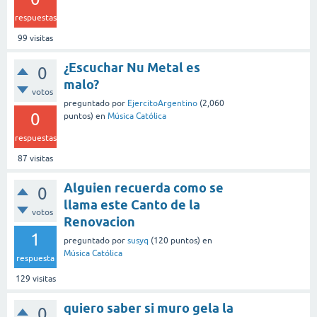
respuestas
99
visitas
¿Escuchar Nu Metal es
0
malo?
votos
preguntado
por
EjercitoArgentino
(
2,060
0
puntos)
en
Música Católica
respuestas
87
visitas
Alguien recuerda como se
0
llama este Canto de la
votos
Renovacion
1
preguntado
por
susyq
(
120
puntos)
en
Música Católica
respuesta
129
visitas
quiero saber si muro gela la
0