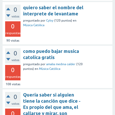
quiero saber el nombre del
0
interprete de levantame
votos
preguntado
por
Cylvy
(
120
puntos)
en
0
Música Católica
respuestas
90
visitas
como puedo bajar musica
0
catolica gratis
votos
preguntado
por
amalia medina calder
(
120
0
puntos)
en
Música Católica
respuestas
108
visitas
Quería saber si alguien
0
tiene la canción que dice -
votos
Es propio del que ama, el
0
callarse y mirar, son