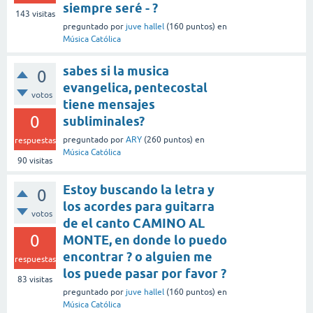
siempre seré - ?
143
visitas
preguntado
por
juve hallel
(
160
puntos)
en
Música Católica
sabes si la musica
0
evangelica, pentecostal
votos
tiene mensajes
0
subliminales?
preguntado
por
ARY
(
260
puntos)
en
respuestas
Música Católica
90
visitas
Estoy buscando la letra y
0
los acordes para guitarra
votos
de el canto CAMINO AL
0
MONTE, en donde lo puedo
encontrar ? o alguien me
respuestas
los puede pasar por favor ?
83
visitas
preguntado
por
juve hallel
(
160
puntos)
en
Música Católica