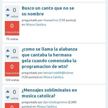
Busco un canto que no se
0
su nombre
votos
preguntado
por
thazaethuz
(
120
puntos)
0
en
Música Católica
respuestas
70
visitas
¿como se llama la alabanza
0
que cantaba la hermana
votos
gela cuando comenzaba la
0
programacion de wtn?
preguntado
por
betoarriola96@hotmai
respuestas
(
120
puntos)
en
Música Católica
124
visitas
¿Mensajes subliminales en
0
musica catolica?
votos
preguntado
por
EjercitoArgentino
(
2,060
0
puntos)
en
Música Católica