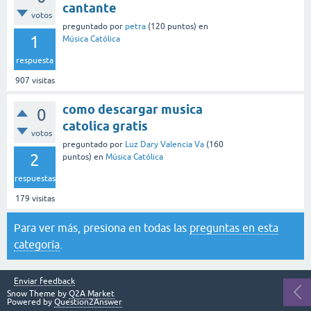
cantante
votos
preguntado
por
petra
(
120
puntos)
en
1
Música Católica
respuesta
907
visitas
como descargar musica
0
catolica gratis
votos
preguntado
por
Luz Dary Valencia Va
(
160
2
puntos)
en
Música Católica
respuestas
179
visitas
Para ver más, presiona en todas las
preguntas en esta
categoría
.
Enviar feedback
Snow Theme by
Q2A Market
Powered by
Question2Answer