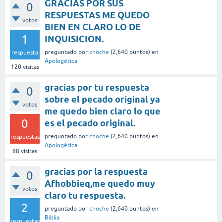
GRACIAS POR SUS
0
RESPUESTAS ME QUEDO
votos
BIEN EN CLARO LO DE
1
INQUISICION.
preguntado
por
choche
(
2,640
puntos)
en
respuesta
Apologética
120
visitas
gracias por tu respuesta
0
sobre el pecado original ya
votos
me quedo bien claro lo que
0
es el pecado original.
preguntado
por
choche
(
2,640
puntos)
en
respuestas
Apologética
88
visitas
gracias por la respuesta
0
Afhobbieq,me quedo muy
votos
claro tu respuesta.
2
preguntado
por
choche
(
2,640
puntos)
en
Biblia
respuestas