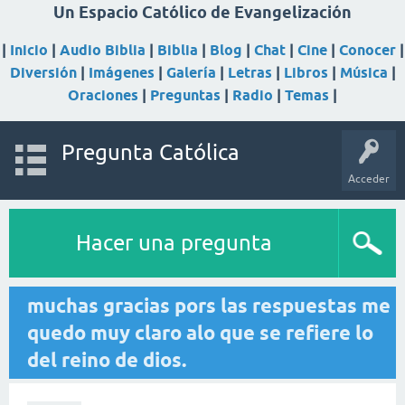
Un Espacio Católico de Evangelización
|
Inicio
|
Audio Biblia
|
Biblia
|
Blog
|
Chat
|
Cine
|
Conocer
|
Diversión
|
Imágenes
|
Galería
|
Letras
|
Libros
|
Música
|
Oraciones
|
Preguntas
|
Radio
|
Temas
|
Pregunta Católica
Acceder
Hacer una pregunta
muchas gracias pors las respuestas me
quedo muy claro alo que se refiere lo
del reino de dios.