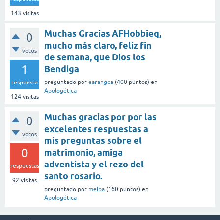
143
visitas
Muchas Gracias AFHobbieq,
0
mucho más claro, feliz fin
votos
de semana, que Dios los
1
Bendiga
preguntado
por
earangoa
(
400
puntos)
en
respuesta
Apologética
124
visitas
Muchas gracias por por las
0
excelentes respuestas a
votos
mis preguntas sobre el
0
matrimonio, amiga
adventista y el rezo del
respuestas
santo rosario.
92
visitas
preguntado
por
melba
(
160
puntos)
en
Apologética