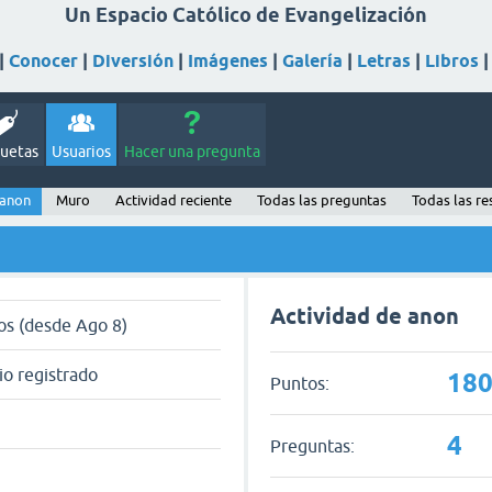
Un Espacio Católico de Evangelización
|
Conocer
|
Diversión
|
Imágenes
|
Galería
|
Letras
|
Libros
quetas
Usuarios
Hacer una pregunta
 anon
Muro
Actividad reciente
Todas las preguntas
Todas las r
Actividad de anon
os (desde Ago 8)
io registrado
18
Puntos:
4
Preguntas: