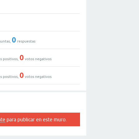
0
untas,
respuestas
0
s positivos,
votos negativos
0
s positivos,
votos negativos
ate
para publicar en este muro.