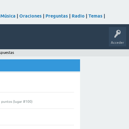
|
Música
|
Oraciones
|
Preguntas
|
Radio
|
Temas
|
Acceder
espuestas
0
puntos (lugar #
100
)