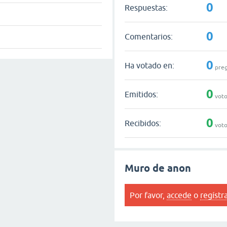
0
Respuestas:
0
Comentarios:
0
Ha votado en:
preg
0
Emitidos:
voto
0
Recibidos:
voto
Muro de anon
Por favor,
accede
o
regístr