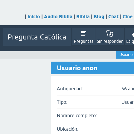
|
Inicio
|
Audio Biblia
|
Biblia
|
Blog
|
Chat
|
Cine
Pregunta Católica
Preguntas
Sin responder
Eti
Usuario
Usuario anon
Antigüedad:
56 añ
Tipo:
Usuar
Nombre completo:
Ubicación: