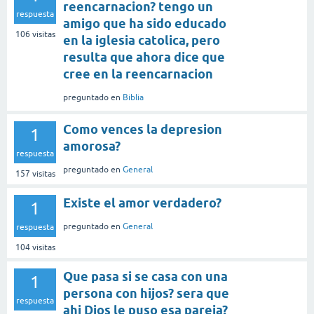
reencarnacion? tengo un
respuesta
amigo que ha sido educado
106
visitas
en la iglesia catolica, pero
resulta que ahora dice que
cree en la reencarnacion
preguntado
en
Biblia
Como vences la depresion
1
amorosa?
respuesta
preguntado
en
General
157
visitas
Existe el amor verdadero?
1
preguntado
en
General
respuesta
104
visitas
Que pasa si se casa con una
1
persona con hijos? sera que
respuesta
ahi Dios le puso esa pareja?