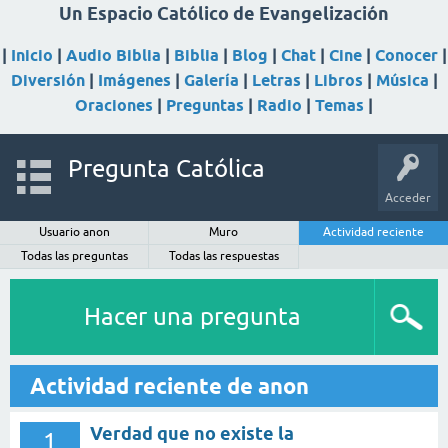
Un Espacio Católico de Evangelización
|
Inicio
|
Audio Biblia
|
Biblia
|
Blog
|
Chat
|
Cine
|
Conocer
|
Diversión
|
Imágenes
|
Galería
|
Letras
|
Libros
|
Música
|
Oraciones
|
Preguntas
|
Radio
|
Temas
|
Pregunta Católica
Acceder
Usuario anon
Muro
Actividad reciente
Todas las preguntas
Todas las respuestas
Hacer una pregunta
Actividad reciente de anon
Verdad que no existe la
1